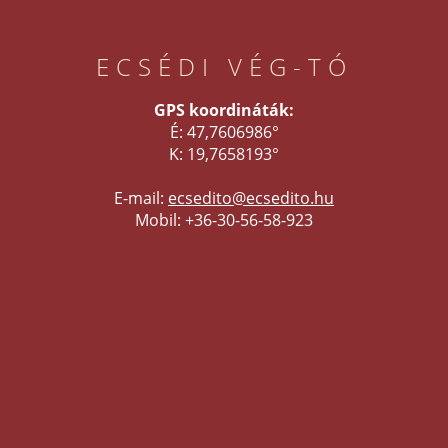
ECSÉDI VÉG-TÓ
GPS koordináták:
É: 47,7606986°
K: 19,7658193°
E-mail:
ecsedito@ecsedito.hu
Mobil: +36-30-56-58-923